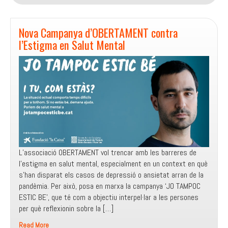
Fundació
de
la
Nova Campanya d’OBERTAMENT contra
Marató
l’Estigma en Salut Mental
de
TV3
per
Avançar
en
la
Salut
Mental
Comunitària
i
L’associació OBERTAMENT vol trencar amb les barreres de
Superar
l’estigma en salut mental, especialment en un context en què
Reduccionismes
s’han disparat els casos de depressió o ansietat arran de la
en
pandèmia. Per això, posa en marxa la campanya ‘JO TAMPOC
Salut
ESTIC BE’, que té com a objectiu interpel·lar a les persones
per què reflexionin sobre la […]
Read More