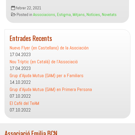
Nova
febrer 22, 2021
Campanya
Posted in
Associacions
,
Estigma
,
Mitjans
,
Notícies
,
Novetats
d’OBERTAMENT
contra
l’Estigma
Entrades Recents
en
Salut
Nuevo Flyer (en Castellano) de la Asociación
Mental
17.04.2023
Nou Tríptic (en Català) de l’Associació
17.04.2023
Grup d’Ajuda Mutua (GAM) per a Familiars
14.10.2022
Grup d’Ajuda Mutua (GAM) en Primera Persona
07.10.2022
El Cafè del TeAM
07.10.2022
Associació Emilia BCN