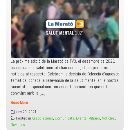
La pròxima edició de la Marató de TV3, el desembre de 2021
es dedica a la salut mental i han començat les primeres
notícies al respecte. Celebrem la decisió de l’elecció d’aquesta
temàtica, donada la rellevància de la salut mental en la nostra
societat i, especialment en aquest moment, en què estem
convivint amb la […]
Read More
Comunicat
juny 20, 2021
per
Posted in
Associacions
,
Comunicats
,
Events
,
Mitjans
,
Notícies
,
a
Novetats
la